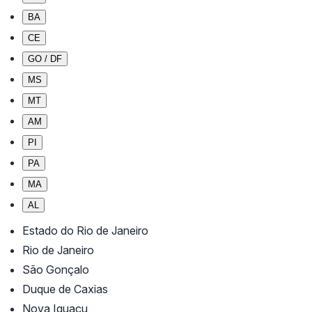
BA
CE
GO / DF
MS
MT
AM
PI
PA
MA
AL
Estado do Rio de Janeiro
Rio de Janeiro
São Gonçalo
Duque de Caxias
Nova Iguaçu